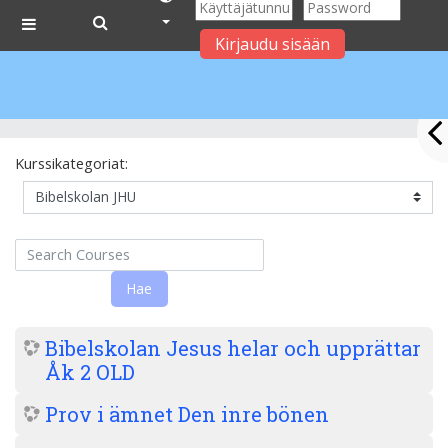
Kirjaudu sisään
Side panel
Siirry pääsisältöön
Kurssikategoriat:
Search Courses
Hae
Bibelskolan Jesus helar och upprättar
Åk 2 OLD
Prov i ämnet Den inre bönen