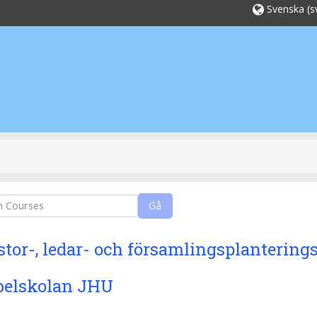
Svenska ‎(sv
Gå
stor-, ledar- och församlingsplantering
belskolan JHU