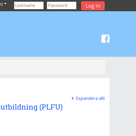
)‎
Log In
Expandera allt
sutbildning (PLFU)