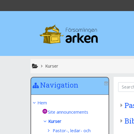
Gå till huvudinnehåll
Kurser
Navigation
Search Courses
Hem
Pa
Site announcements
Bi
Kurser
Pastor-, ledar- och