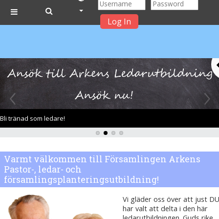
Log In
Side panel
Gå till huvudinnehåll
Bli tränad som ledare!
Varmt välkommen till Församlingen Arkens
Pastor-, ledar- och
församlingsplanteringsutbildning!
Vi gläder oss över att just D
har valt att delta i den här
ledarutbildningen. Guds rike