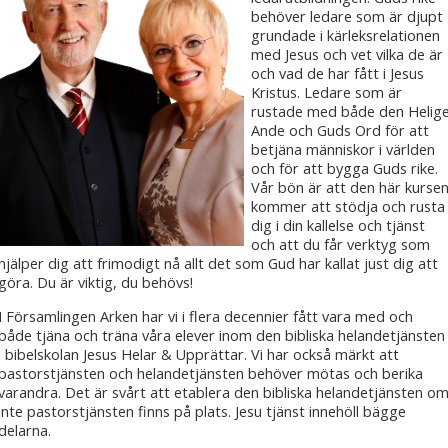
behöver ledare som är djupt
grundade i kärleksrelationen
med Jesus och vet vilka de är
och vad de har fått i Jesus
Kristus. Ledare som är
rustade med både den Helig
Ande och Guds Ord för att
betjäna människor i världen
och för att bygga Guds rike.
Vår bön är att den här kurse
kommer att stödja och rusta
dig i din kallelse och tjänst
och att du får verktyg som
hjälper dig att frimodigt nå allt det som Gud har kallat just dig att
göra. Du är viktig, du behövs!
I Församlingen Arken har vi i flera decennier fått vara med och
både tjäna och träna våra elever inom den bibliska helandetjänsten
i bibelskolan Jesus Helar & Upprättar. Vi har också märkt att
pastorstjänsten och helandetjänsten behöver mötas och berika
varandra. Det är svårt att etablera den bibliska helandetjänsten o
inte pastorstjänsten finns på plats. Jesu tjänst innehöll bägge
delarna.