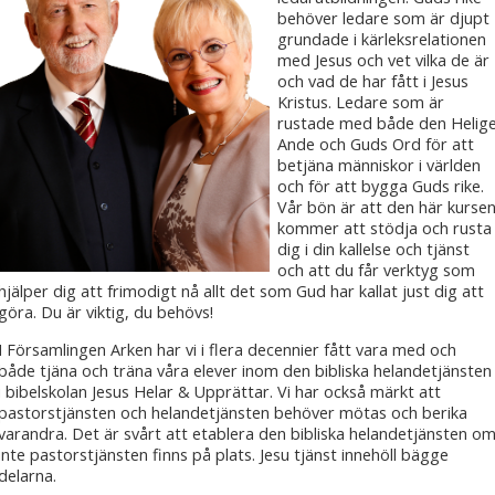
behöver ledare som är djupt
grundade i kärleksrelationen
med Jesus och vet vilka de är
och vad de har fått i Jesus
Kristus. Ledare som är
rustade med både den Helig
Ande och Guds Ord för att
betjäna människor i världen
och för att bygga Guds rike.
Vår bön är att den här kurse
kommer att stödja och rusta
dig i din kallelse och tjänst
och att du får verktyg som
hjälper dig att frimodigt nå allt det som Gud har kallat just dig att
göra. Du är viktig, du behövs!
I Församlingen Arken har vi i flera decennier fått vara med och
både tjäna och träna våra elever inom den bibliska helandetjänsten
i bibelskolan Jesus Helar & Upprättar. Vi har också märkt att
pastorstjänsten och helandetjänsten behöver mötas och berika
varandra. Det är svårt att etablera den bibliska helandetjänsten o
inte pastorstjänsten finns på plats. Jesu tjänst innehöll bägge
delarna.