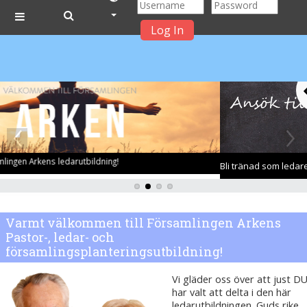
Log In
Side panel
Skip to main content
Bli tränad som ledare!
Varmt välkommen till Församlingen Arkens
Pastor-, ledar- och
församlingsplanteringsutbildning!
Vi gläder oss över att just D
har valt att delta i den här
ledarutbildningen. Guds rike