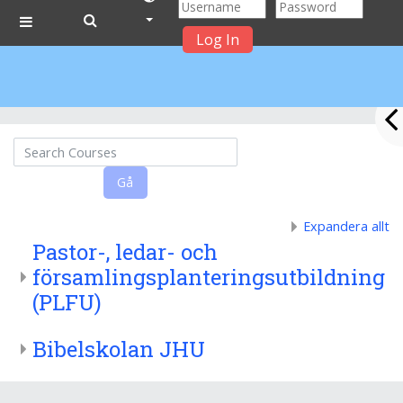
Log In
Side panel
Gå till huvudinnehåll
Search Courses
Gå
Expandera allt
Pastor-, ledar- och
församlingsplanteringsutbildning
(PLFU)
Bibelskolan JHU